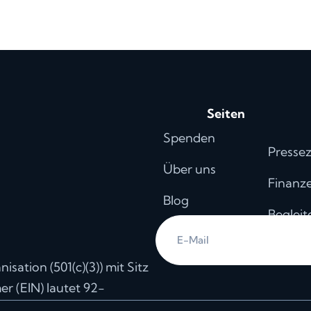
Seiten
Spenden
Presse
Über uns
Finanz
Blog
Begleit
Veranstaltungen
Datensc
ation (501(c)(3)) mit Sitz
 (EIN) lautet 92-