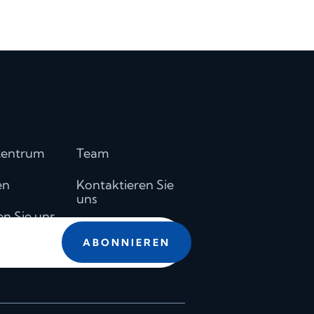
Spanish
Romanian
Portuguese
Polish
zentrum
Team
Italian
en
Kontaktieren Sie
Hungarian
uns
en Sie uns
French
ABONNIEREN
Dutch
hutzrichtlinie
Chinese
Ukrainian
English