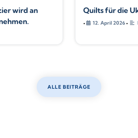
zier wird an
Quilts für die U
lnehmen.
12. April 2026
•
•
ALLE BEITRÄGE