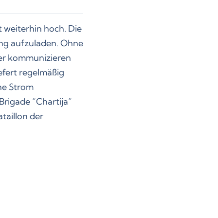
 weiterhin hoch. Die
ung aufzuladen. Ohne
der kommunizieren
efert regelmäßig
hne Strom
Brigade “Chartija”
taillon der