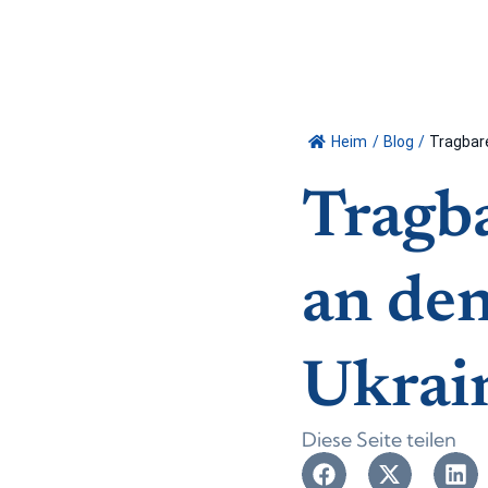
Heim
/
Blog
/
Tragbar
Tragb
an den
Ukrai
Diese Seite teilen