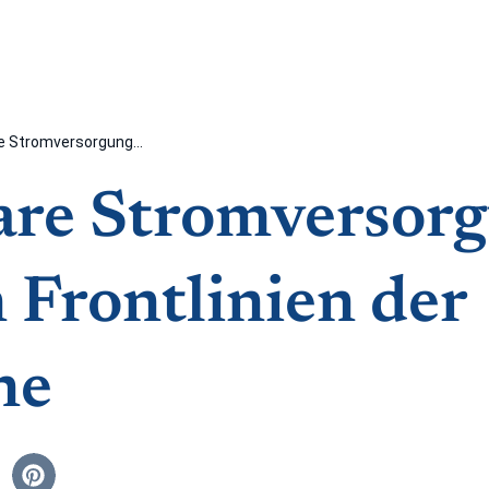
e Stromversorgung...
are Stromversor
 Frontlinien der
ne