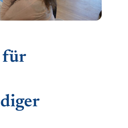
 für
idiger