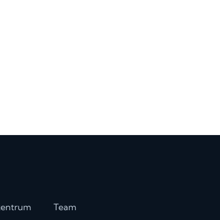
Spanish
Romanian
Portuguese
Polish
zentrum
Team