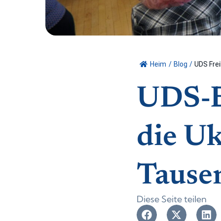
Heim
/
Blog
/
UDS Freih
UDS-Ba
die U
Tausen
Diese Seite teilen