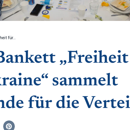
eit für...
nkett „Freiheit
kraine“ sammelt
de für die Verte