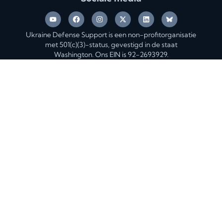
Ukraine Defense Support is een non-profitorganisatie
met 501(c)(3)-status, gevestigd in de staat
Washington. Ons EIN is 92-2693929.
Pagina's
Doneren
Perscentrum
Over ons
Financiën
Blog
Doe mee
Evenementen
Privacybeleid
Team
Neem contact met ons op
ABONNEREN