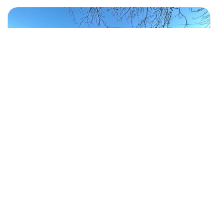
Îmbrăcăminte pentru vreme rece
pentru Secret Squirrels Squad
Dragi prieteni și susținători, Vă adunăm sprijinul