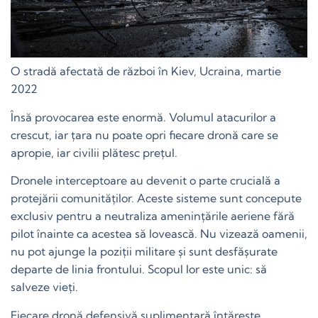
O stradă afectată de război în Kiev, Ucraina, martie
2022
Însă provocarea este enormă. Volumul atacurilor a
crescut, iar țara nu poate opri fiecare dronă care se
apropie, iar civilii plătesc prețul.
Dronele interceptoare au devenit o parte crucială a
protejării comunităților. Aceste sisteme sunt concepute
exclusiv pentru a neutraliza amenințările aeriene fără
pilot înainte ca acestea să lovească. Nu vizează oamenii,
nu pot ajunge la poziții militare și sunt desfășurate
departe de linia frontului. Scopul lor este unic: să
salveze vieți.
Fiecare dronă defensivă suplimentară întărește