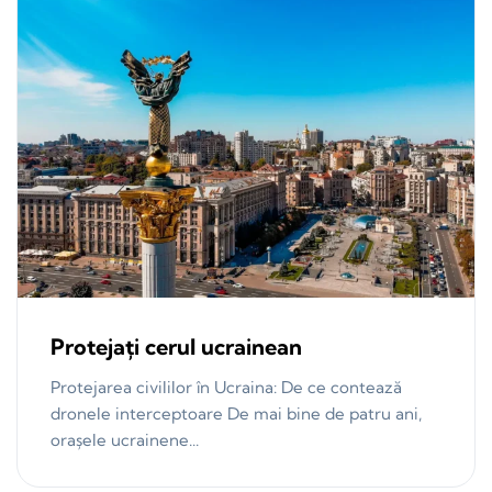
Protejați cerul ucrainean
Protejarea civililor în Ucraina: De ce contează
dronele interceptoare De mai bine de patru ani,
orașele ucrainene...