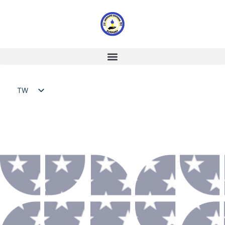
TW
EN
UA
NL
FR
DE
HU
IT
PL