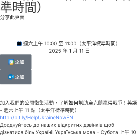
準時間）
分享此頁面
週六上午 10:00 至 11:00（太平洋標準時間）
2025 年 1 月 11 日
添加
添加
加入我們的公開徵集活動，了解如何幫助烏克蘭贏得戰爭！英語
- 週六上午 11 點（太平洋標準時間）
http://bit.ly/HelpUkraineNowEN
Доєднуйтесь до наших відкритих дзвінків щоб
дізнатися біль Україні! Українська мова – Субота 上午 10