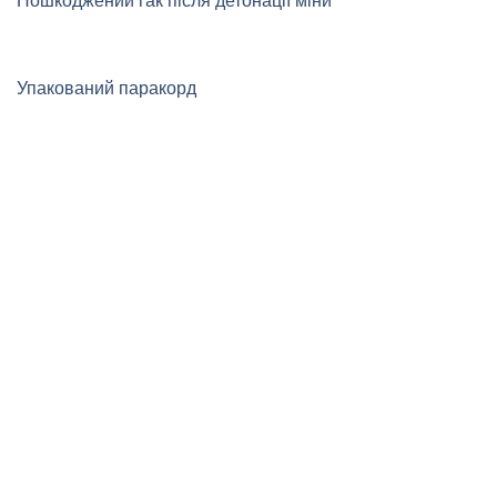
Пошкоджений гак після детонації міни
Упакований паракорд