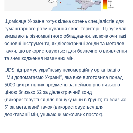
Щомісяця Україна готує кілька сотень спеціалістів для
гуманітарного розмінування своєї території. Ці зусилля
вимагають різноманітного обладнання, включаючи такі
основні інструменти, як діелектричні зонди та металеві
гачки, що використовуються для безпечного виявлення
та знешкодження наземних мін.
UDS підтримує українську некомерційну організацію
“Ми допомагаємо Україні”, яка вже виготовила понад
5000 цих рятівних предметів за неймовірно низькою
ціною близько $2 за діелектричний зонд
(використовується для пошуку міни в ґрунті) та близько
$1 за металевий гачок (використовується для
деактивації мін, уникаючи можливих пасток).