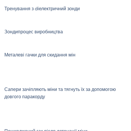
Тренування з d
іелектричний
зонди
Зонди
процес виробництва
Металеві гачки для скидання мін
Сапери зачіпляють міни та тягнуть їх за допомогою
довгого паракорду