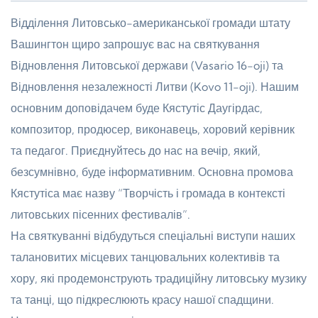
Відділення Литовсько-американської громади штату
Вашингтон щиро запрошує вас на святкування
Відновлення Литовської держави (Vasario 16-oji) та
Відновлення незалежності Литви (Kovo 11-oji). Нашим
основним доповідачем буде Кястутіс Даугірдас,
композитор, продюсер, виконавець, хоровий керівник
та педагог. Приєднуйтесь до нас на вечір, який,
безсумнівно, буде інформативним. Основна промова
Кястутіса має назву “Творчість і громада в контексті
литовських пісенних фестивалів”.
На святкуванні відбудуться спеціальні виступи наших
талановитих місцевих танцювальних колективів та
хору, які продемонструють традиційну литовську музику
та танці, що підкреслюють красу нашої спадщини.