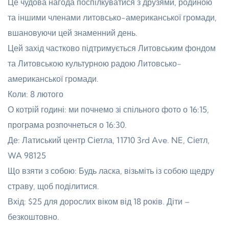
Це чудова нагода поспілкуватися з друзями, родиною
та іншими членами литовсько-американської громади,
вшановуючи цей знаменний день.
Цей захід частково підтримується Литовським фондом
та Литовською культурною радою Литовсько-
американської громади.
Коли: 8 лютого
О котрій годині: ми почнемо зі спільного фото о 16:15,
програма розпочнеться о 16:30.
Де: Латиський центр Сіетла, 11710 3rd Ave. NE, Сіетл,
WA 98125
Що взяти з собою: Будь ласка, візьміть із собою щедру
страву, щоб поділитися.
Вхід: $25 для дорослих віком від 18 років. Діти –
безкоштовно.