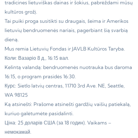
tradicines lietuviškas dainas ir šokius, pabrėždami mūsų
kultūros grožį.
Tai puiki proga susitikti su draugais, šeima ir Amerikos
lietuvių bendruomenės nariais, pagerbiant šią svarbią
dieną.
Mus remia Lietuvių Fondas ir JAVLB Kultūros Taryba.
Коли: Вазаріо 8 д., 16:15 вал.
Kelintą valandą: bendruomenės nuotrauka bus daroma
16:15, o program prasidės 16:30.
Курс: Sietlo latvių centras, 11710 3rd Ave. NE, Seattle,
WA 98125
Ką atsinešti: Prašome atsinešti gardžių vaišių patiekalą,
kuriuo galėtumėte pasidalinti.
Ціна: 25 доларів США (за 18 годин). Vaikams –
немокамай.