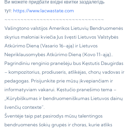
Ви можете придбати вхідні квитки заздалегідь
тут:
https://www.lacwastate.com
~~~~~~~~~~~~~~~~~~~~~~~~~~~~~~~
Vašingtono valstijos Amerikos Lietuvių Bendruomenės
skyrius maloniai kviečia Jus švęsti Lietuvos Valstybės
Atkūrimo Dieną (Vasario 16-ąją) ir Lietuvos
Nepriklausomybės Atkūrimo Dieną (Kovo 11-ąją)..
Pagrindiniu renginio pranešėju bus Kęstutis Daugirdas
– kompozitorius, prodiuseris, atlikėjas, chorų vadovas ir
pedagogas. Prisijunkite prie mūsų įkvepiančiam ir
informatyviam vakarui. Kęstučio pranešimo tema –
„Kūrybiškumas ir bendruomeniškumas Lietuvos dainų
švenčių contexte“.
Šventėje taip pat pasirodys mūsų talentingos
bendruomenės šokių grupės ir choras, kurie atliks