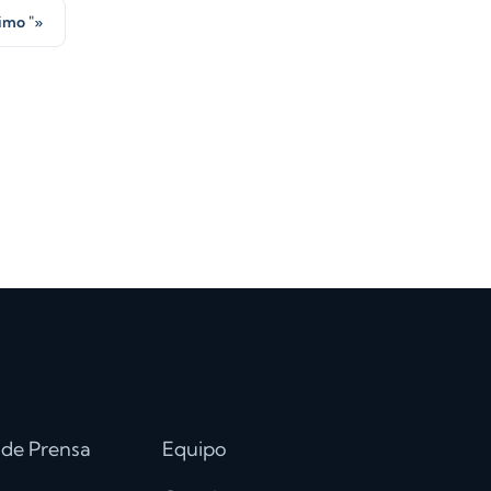
imo "»
Romanian
Portuguese
Polish
Italian
 de Prensa
Equipo
Hungarian