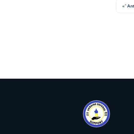
«" An