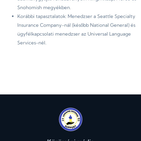
Snohomish megyékben.
Korábbi tapasztalatok: Menedzser a Seattle Specialty
Insurance Company-nál (később National General) és
ügyfélkapcsolati menedzser az Universal Language
Services-nél.