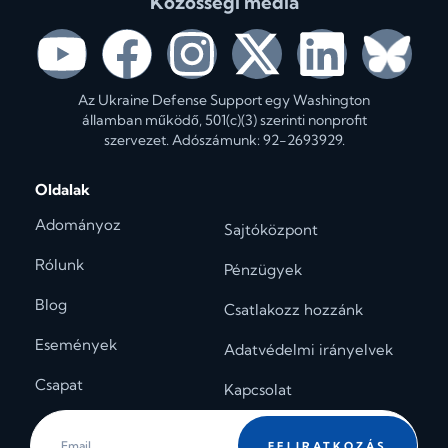
Közösségi média
Az Ukraine Defense Support egy Washington
államban működő, 501(c)(3) szerinti nonprofit
szervezet. Adószámunk: 92-2693929.
Oldalak
Adományoz
Sajtóközpont
Rólunk
Pénzügyek
Blog
Csatlakozz hozzánk
Események
Adatvédelmi irányelvek
Csapat
Kapcsolat
FELIRATKOZÁS