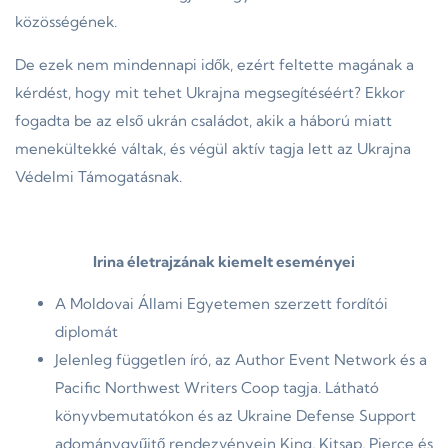
közösségének.
De ezek nem mindennapi idők, ezért feltette magának a
kérdést, hogy mit tehet Ukrajna megsegítéséért? Ekkor
fogadta be az első ukrán családot, akik a háború miatt
menekültekké váltak, és végül aktív tagja lett az Ukrajna
Védelmi Támogatásnak.
Irina életrajzának kiemelt eseményei
A Moldovai Állami Egyetemen szerzett fordítói
diplomát
Jelenleg független író, az Author Event Network és a
Pacific Northwest Writers Coop tagja. Látható
könyvbemutatókon és az Ukraine Defense Support
adománygyűjtő rendezvényein King, Kitsap, Pierce és