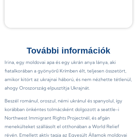
További információk
Irina, egy moldovai apa és egy ukrán anya lánya, aki
fiatalkorában a gyönyörű Krímben élt, teljesen összetört,
amikor kitört az ukrajnai háború, és nem nézhette tétlenül,
ahogy Oroszország elpusztítja Ukrajnát.
Beszél románul, oroszul, némi ukránul és spanyolul, így
korábban önkéntes tolmácsként dolgozott a seattle-i
Northwest Immigrant Rights Projectnél, és afgán
menekülteket szállásolt el otthonában a World Relief
révén. Emellett aktív tagja az Egyesült Államok moldovai