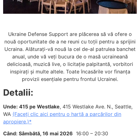
Ukraine Defense Support are plăcerea să vă ofere o
nouă oportunitate de a ne reuni cu toții pentru a sprijini
Ucraina. Alăturați-vă nouă la cel de-al patrulea banchet
anual, unde vă veți bucura de o masă ucraineană
delicioasă, muzică live, o licitație palpitantă, vorbitori
inspirați și multe altele. Toate încasările vor finanța
provizii esențiale pentru frontul Ucrainei.
Detalii:
Unde: 415 pe Westlake
, 415 Westlake Ave. N., Seattle,
WA
(Faceți clic aici pentru o hartă a parcărilor din
apropiere.)*
Când: Sâmbătă, 16 mai 2026
16:00 – 20:30