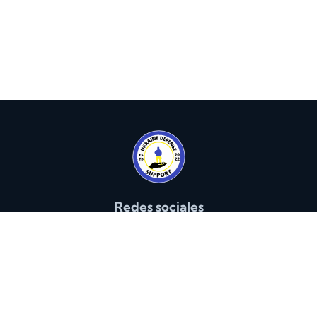
Redes sociales
Ukraine Defense Support es una organización sin fines
de lucro 501(c)(3) con sede en el estado de
Washington. Nuestro número de identificación fiscal
(EIN) es 92-2693929.