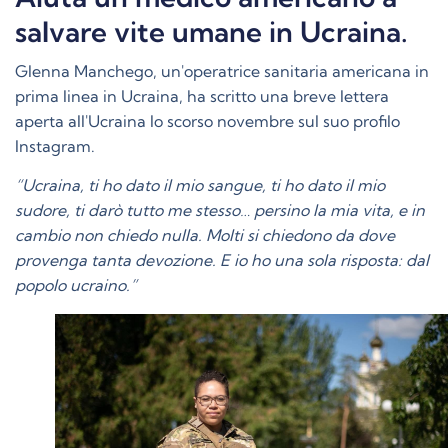
salvare vite umane in Ucraina.
Glenna Manchego, un'operatrice sanitaria americana in
prima linea in Ucraina, ha scritto una breve lettera
aperta all'Ucraina lo scorso novembre sul suo profilo
Instagram.
“Ucraina, ti ho dato il mio sangue, ti ho dato il mio
sudore, ti darò tutto me stesso… persino la mia vita, e in
cambio non chiedo nulla. Molti si chiedono da dove
provenga tanta devozione. E io ho una sola risposta: dal
popolo ucraino.”