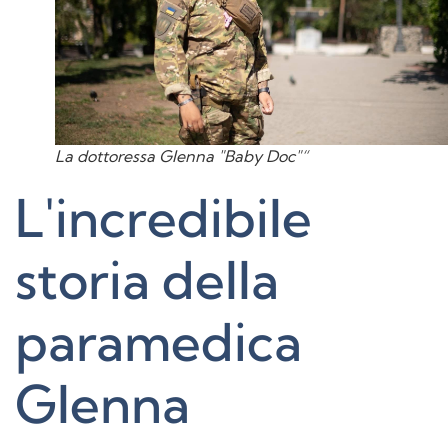
La dottoressa Glenna "Baby Doc"“
L'incredibile
storia della
paramedica
Glenna