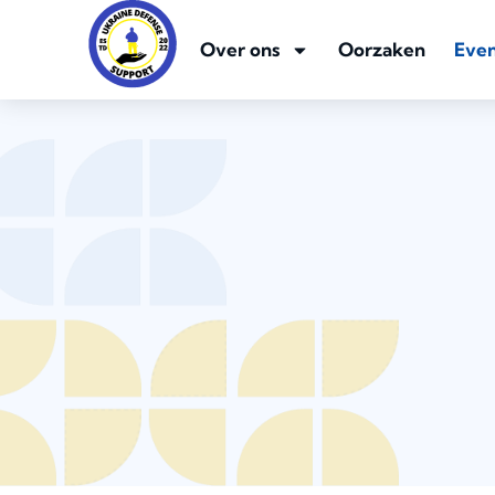
Over ons
Oorzaken
Eve