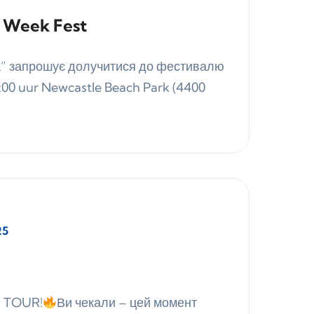
e Week Fest
ка” запрошує долучитися до фестивалю
19:00 uur Newcastle Beach Park (4400
25
 TOUR!
Ви чекали – цей момент