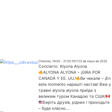
Viernes, 19:00 - 21:00 PDT
23 de mayo de 2025
Concierto: Alyona Alyona
ALYONA ALYONA – ¡GIRA POR
CANADÁ Y EE. UU.!
Ви чекали – ¡En
este momento нарешті настав! Вже у
травні alyona alyona приїде з
великим туром Канадою та США!
Беріть друзів, рідних і приходьте
– буде класно....