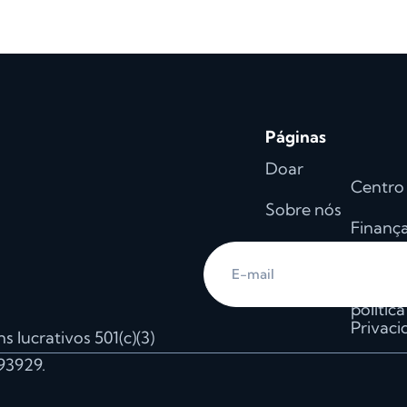
Páginas
Doar
Centro
Sobre nós
Finanç
Blog
Junte-s
Eventos
polític
Privac
 lucrativos 501(c)(3)
93929.