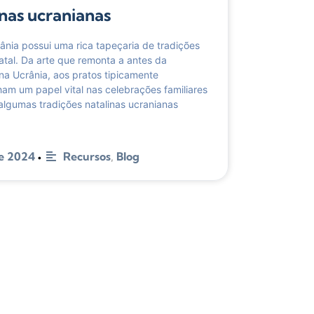
inas ucranianas
rânia possui uma rica tapeçaria de tradições
atal. Da arte que remonta a antes da
 na Ucrânia, aos pratos tipicamente
m um papel vital nas celebrações familiares
 algumas tradições natalinas ucranianas
e 2024
Recursos
,
Blog
•