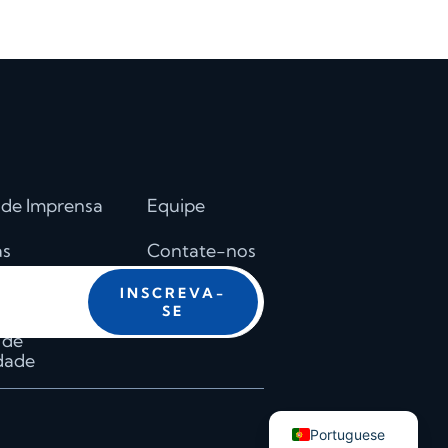
Spanish
Romanian
Polish
Italian
 de Imprensa
Equipe
Hungarian
German
as
Contate-nos
French
e a nós
INSCREVA-
Dutch
SE
Chinese
a de
idade
Ukrainian
English
Portuguese