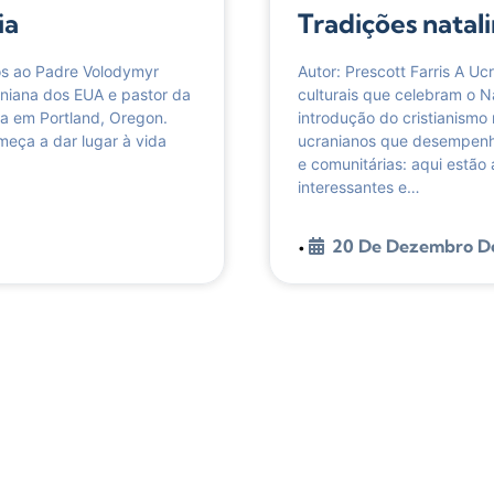
ia
Tradições natal
s ao Padre Volodymyr
Autor: Prescott Farris A Uc
aniana dos EUA e pastor da
culturais que celebram o N
ta em Portland, Oregon.
introdução do cristianismo
ça a dar lugar à vida
ucranianos que desempenha
e comunitárias: aqui estão
interessantes e…
20 De Dezembro D
•