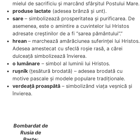
mielul de sacrificiu și marcând sfârșitul Postului Mare.
produse lactate
(adesea brânză și unt).
sare
– simbolizează prosperitatea și purificarea. De
asemenea, este o amintire a cuvintelor lui Hristos
adresate creștinilor de a fi “sarea pământului”.”
hrean
– marchează amărăciunea suferinței lui Hristos.
Adesea amestecat cu sfeclă roșie rasă, a cărei
dulceață simbolizează învierea.
o lumânare
– simbol al luminii lui Hristos.
rușnîk
(țesătură brodată) – adesea brodată cu
motive pascale și modele populare tradiționale.
verdeață proaspătă
– simbolizând viața veșnică și
învierea.
Bombardat de
Rusia de
Paște: