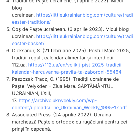
Tradiții de Paște ucrainene. (1 aprilie 2023). Micul
blog
ucrainean.
https://littleukrainianblog.com/culture/trad
easter-traditions/
Coș de Paște ucrainean. (6 aprilie 2023). Micul blog
ucrainean.
https://littleukrainianblog.com/culture/trad
easter-basket/
Oleksandr, S. (21 februarie 2025). Postul Mare 2025,
tradiții, reguli, calendar alimentar și interdicții.
112.ua.
https://112.ua/en/velikij-pist-2025-tradicii-
kalendar-harcuvanna-pravila-ta-zaboroni-55464
Paszczak Tracz, O. (1995). Tradiții ucrainene de
Paște: Velykden – Ziua Mare. SĂPTĂMÂNTUL
UCRAINIAN, LXIII,
17.
https://archive.ukrweekly.com/wp-
content/uploads/The_Ukrainian_Weekly_1995-17.pdf
Associated Press. (24 aprilie 2022). Ucraina
marchează Paștele ortodox cu rugăciuni pentru cei
prinși în capcană.