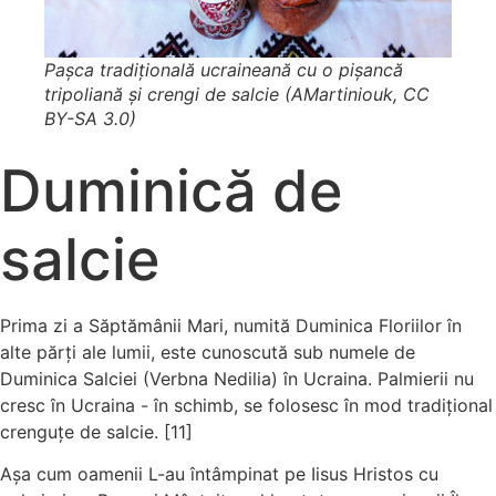
Pașca tradițională ucraineană cu o pișancă
tripoliană și crengi de salcie (AMartiniouk, CC
BY-SA 3.0)
Duminică de
salcie
Prima zi a Săptămânii Mari, numită Duminica Floriilor în
alte părți ale lumii, este cunoscută sub numele de
Duminica Salciei (Verbna Nedilia) în Ucraina. Palmierii nu
cresc în Ucraina - în schimb, se folosesc în mod tradițional
crenguțe de salcie. [11]
Așa cum oamenii L-au întâmpinat pe Iisus Hristos cu