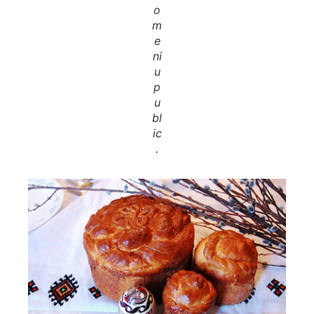
o
m
e
ni
u
p
u
bl
ic
.