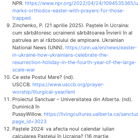
NPR.
https://www.npr.org/2022/04/24/1094535365/u
marks-orthodox-easter-with-prayers-for-those-
trapped
Zinchenko, P. (21 aprilie 2025). Paștele în Ucraina:
cum sărbătoresc ucrainenii sărbătoarea Învierii în al
patrulea an al războiului de amploare. Ukrainian
National News (UNN).
https://unn.ua/en/news/easter-
in-ukraine-how-ukrainians-celebrate-the-
resurrection-holiday-in-the-fourth-year-of-the-large-
scale-war
Ce este Postul Mare? (nd).
USCCB.
https://www.usccb.org/prayer-
worship/liturgical-year/lent
Proiectul Sanctuar – Universitatea din Alberta. (nd).
Duminică în
PussyWillow.
https://livingcultures.ualberta.ca/sanctu
page_id=3023
Paștele 2024: va afecta noul calendar iulian
calcularea Paștelui în Ucraina? (16 martie