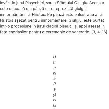
învârt în jurul Plașeniției, sau a Sfântului Giulgiu. Aceasta
este o icoană din pânză care reprezintă giulgiul
înmormântării lui Hristos. Pe pânză este o ilustrație a lui
Hristos așezat pentru înmormântare. Giulgiul este purtat
într-o procesiune în jurul clădirii bisericii și apoi așezat în
fața enoriașilor pentru o ceremonie de venerație. [3, 4, 16]
U
tr
e
ni
a
P
a
șt
el
ui