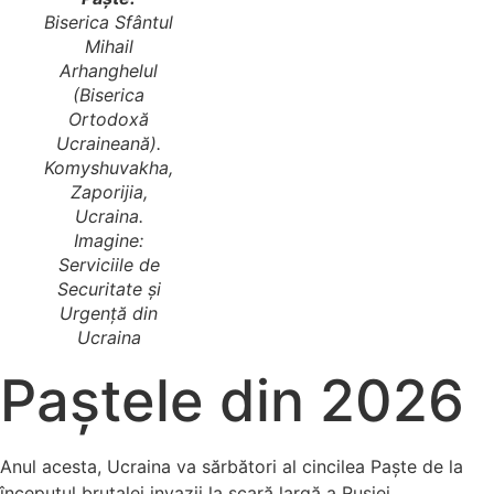
Biserica Sfântul
Mihail
Arhanghelul
(Biserica
Ortodoxă
Ucraineană).
Komyshuvakha,
Zaporijia,
Ucraina.
Imagine:
Serviciile de
Securitate și
Urgență din
Ucraina
Paștele din 2026
Anul acesta, Ucraina va sărbători al cincilea Paște de la
începutul brutalei invazii la scară largă a Rusiei.