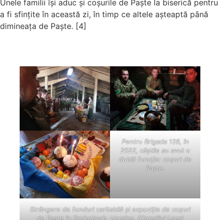
Unele familii își aduc și coșurile de Paște la biserică pentru
a fi sfințite în această zi, în timp ce altele așteaptă până
dimineața de Paște. [4]
Pentru Brigada 128, în
2022, căștile au avut o
dublă funcție: coșuri de
Paște.
Strângere de fonduri caritabilă și expoziție de coșuri
de Paște în Drohobych, Ucraina. (Consiliul Local