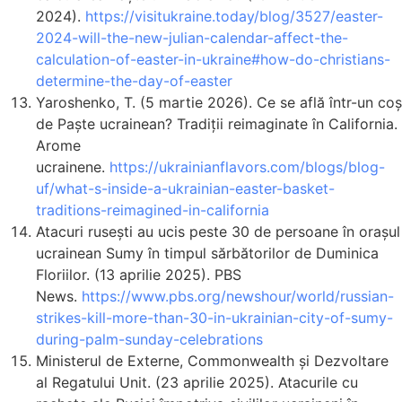
2024).
https://visitukraine.today/blog/3527/easter-
2024-will-the-new-julian-calendar-affect-the-
calculation-of-easter-in-ukraine#how-do-christians-
determine-the-day-of-easter
Yaroshenko, T. (5 martie 2026). Ce se află într-un coș
de Paște ucrainean? Tradiții reimaginate în California.
Arome
ucrainene.
https://ukrainianflavors.com/blogs/blog-
uf/what-s-inside-a-ukrainian-easter-basket-
traditions-reimagined-in-california
Atacuri rusești au ucis peste 30 de persoane în orașul
ucrainean Sumy în timpul sărbătorilor de Duminica
Floriilor. (13 aprilie 2025). PBS
News.
https://www.pbs.org/newshour/world/russian-
strikes-kill-more-than-30-in-ukrainian-city-of-sumy-
during-palm-sunday-celebrations
Ministerul de Externe, Commonwealth și Dezvoltare
al Regatului Unit. (23 aprilie 2025). Atacurile cu