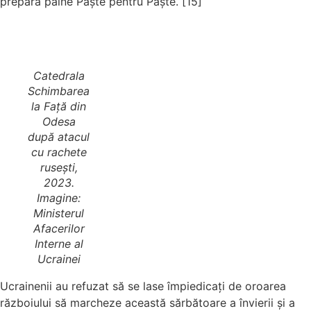
prepara pâine Paște pentru Paște. [15]
Catedrala
Schimbarea
la Față din
Odesa
după atacul
cu rachete
rusești,
2023.
Imagine:
Ministerul
Afacerilor
Interne al
Ucrainei
Ucrainenii au refuzat să se lase împiedicați de oroarea
războiului să marcheze această sărbătoare a învierii și a