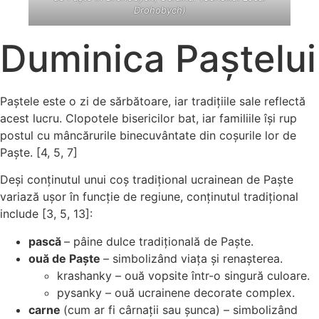
Drohobych)
Duminica Paștelui
Paștele este o zi de sărbătoare, iar tradițiile sale reflectă
acest lucru. Clopotele bisericilor bat, iar familiile își rup
postul cu mâncărurile binecuvântate din coșurile lor de
Paște. [4, 5, 7]
Deși conținutul unui coș tradițional ucrainean de Paște
variază ușor în funcție de regiune, conținutul tradițional
include [3, 5, 13]:
pască
– pâine dulce tradițională de Paște.
ouă de Paște
– simbolizând viața și renașterea.
krashanky – ouă vopsite într-o singură culoare.
pysanky – ouă ucrainene decorate complex.
carne
(cum ar fi cârnații sau șunca) – simbolizând