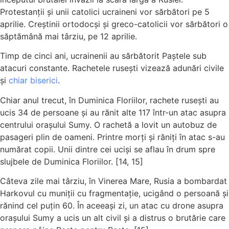
Protestanții și unii catolici ucraineni vor sărbători pe 5
aprilie. Creștinii ortodocși și greco-catolicii vor sărbători o
săptămână mai târziu, pe 12 aprilie.
Timp de cinci ani, ucrainenii au sărbătorit Paștele sub
atacuri constante. Rachetele rusești vizează adunări civile
și
chiar
biserici
.
Chiar anul trecut, în Duminica Floriilor, rachete rusești au
ucis 34 de persoane și au rănit alte 117 într-un atac asupra
centrului orașului Sumy. O rachetă a lovit un autobuz de
pasageri plin de oameni. Printre morți și răniți în atac s-au
numărat copii. Unii dintre cei uciși se aflau în drum spre
slujbele de Duminica Floriilor. [14, 15]
Câteva zile mai târziu, în Vinerea Mare, Rusia a bombardat
Harkovul cu muniții cu fragmentație, ucigând o persoană și
rănind cel puțin 60. În aceeași zi, un atac cu drone asupra
orașului Sumy a ucis un alt civil și a distrus o brutărie care