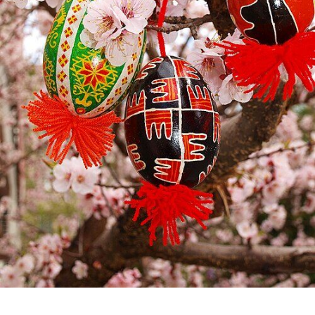
PL
PT
ES