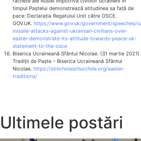
rachete ale Rusiei împotriva civililor ucraineni în
timpul Paștelui demonstrează atitudinea sa față de
pace: Declarația Regatului Unit către OSCE.
GOV.UK.
https://www.gov.uk/government/speeches/ru
missile-attacks-against-ukrainian-civilians-over-
easter-demonstrate-its-attitude-towards-peace-uk-
statement-to-the-osce
Biserica Ucraineană Sfântul Nicolae. (31 martie 2021).
Tradiții de Paște – Biserica Ucraineană Sfântul
Nicolae.
https://stnicholaschurchde.org/easter-
traditions/
Ultimele postări